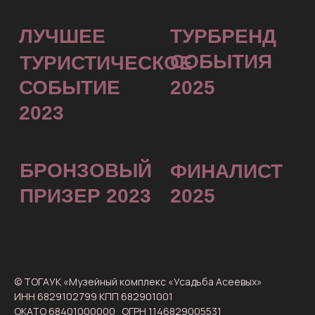
исторической направленности премии
Международный туристический фестиваль
Международного фестиваля событийного
RUSSIAN EVENT AWARDS 2023
маркетинга и коммуникаций «BEMA» 2025
«Диво Евразии» 2025
ЛУЧШЕЕ
ТУРИСТИЧЕСК
СОБЫТИЕ
© ТОГАУК «Музейный комплекс «Усадьба Асеевых»
ИНН 6829102799 КПП 682901001
ОКАТО 68401000000 ОГРН 1146829005531