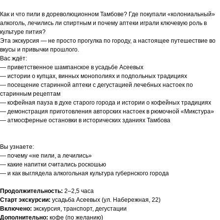
Как и что пили в дореволюционном Тамбове? Где покупали «колониальный»
алкоголь, лечились ли спиртным и почему аптеки играли ключевую роль в
культуре пития?
Эта экскурсия — не просто прогулка по городу, а настоящее путешествие во
вкусы и привычки прошлого.
Вас ждёт:
— приветственное шампанское в усадьбе Асеевых
— истории о купцах, винных монополиях и подпольных традициях
— посещение старинной аптеки с дегустацией лечебных настоек по
старинным рецептам
— кофейная пауза в духе старого города и истории о кофейных традициях
— демонстрация приготовления авторских настоек в рюмочной «Микстура»
— атмосферные остановки в исторических зданиях Тамбова
Вы узнаете:
— почему «не пили, а лечились»
— какие напитки считались роскошью
— и как выглядела алкогольная культура губернского города
Продолжительность:
2–2,5 часа
Старт экскурсии:
усадьба Асеевых (ул. Набережная, 22)
Включено:
экскурсия, транспорт, дегустации
Дополнительно:
кофе (по желанию)